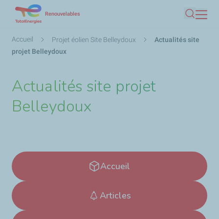
Aller
Renouvelables
Recherc
au
contenu
Fil
Accueil
Projet éolien Site Belleydoux
Actualités site
principal
d'Ariane
projet Belleydoux
Actualités site projet
Belleydoux
Accueil
Articles