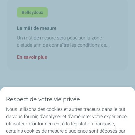
Belleydoux
Le mât de mesure
Un mât de mesure sera posé sur la zone
d’étude afin de connaître les conditions de...
En savoir plus
Respect de votre vie privée
La société
Nous utilisons des cookies et autres traceurs dans le but
Nos métiers
de vous fournir, d’analyser et d’améliorer votre expérience
utilisateur. Conformément à la législation française,
Soyez acteurs
certains cookies de mesure d'audience sont déposés par