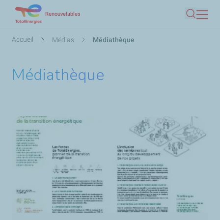
Aller
Renouvelables
Recherc
au
contenu
Fil
Accueil
Médias
Médiathèque
principal
d'Ariane
Médiathèque