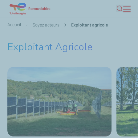
Aller
Renouvelables
Recherc
au
contenu
Fil
Accueil
Soyez acteurs
Exploitant agricole
principal
d'Ariane
Exploitant Agricole