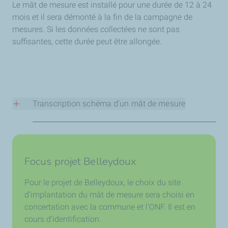
Le mât de mesure est installé pour une durée de 12 à 24
mois et il sera démonté à la fin de la campagne de
mesures. Si les données collectées ne sont pas
suffisantes, cette durée peut être allongée.
Transcription schéma d'un mât de mesure
Le schéma représente un mât en treillis bleu cyan
vertical avec différents équipements fixés à diverses
hauteurs :
Focus projet Belleydoux
En haut du mât :
Pour le projet de Belleydoux, le choix du site
Paratonnerre au sommet
d’implantation du mât de mesure sera choisi en
Anémomètre pour mesurer la vitesse du vent
concertation avec la commune et l’ONF. Il est en
Girouette pour mesurer la direction du vent
cours d’identification.