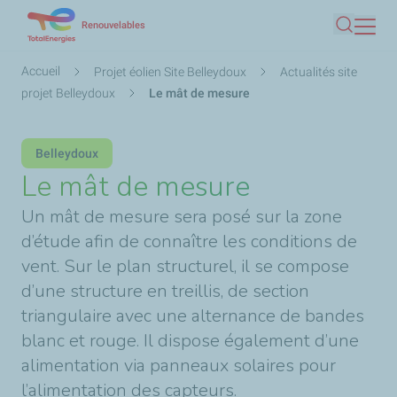
Aller
Renouvelables
Recherc
au
contenu
Fil
Accueil
Projet éolien Site Belleydoux
Actualités site
principal
d'Ariane
projet Belleydoux
Le mât de mesure
Belleydoux
Le mât de mesure
Un mât de mesure sera posé sur la zone
d’étude afin de connaître les conditions de
vent. Sur le plan structurel, il se compose
d’une structure en treillis, de section
triangulaire avec une alternance de bandes
blanc et rouge. Il dispose également d’une
alimentation via panneaux solaires pour
l’alimentation des capteurs.