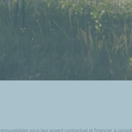
fs renouvelables sous leur aspect contractuel et financier, à con