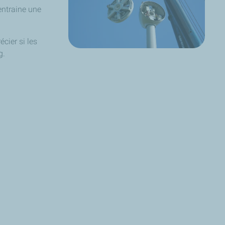
 entraine une
cier si les
g.