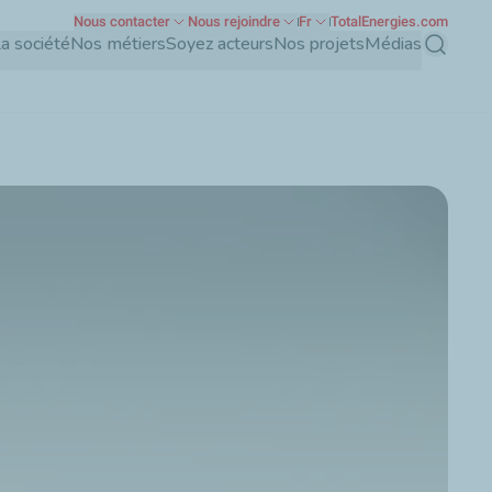
Nous contacter
Nous rejoindre
Fr
TotalEnergies.com
a société
Nos métiers
Soyez acteurs
Nos projets
Médias
Recherch