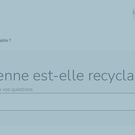
Aller
L
au
contenu
principal
able ?
enne est-elle recycla
à vos questions.