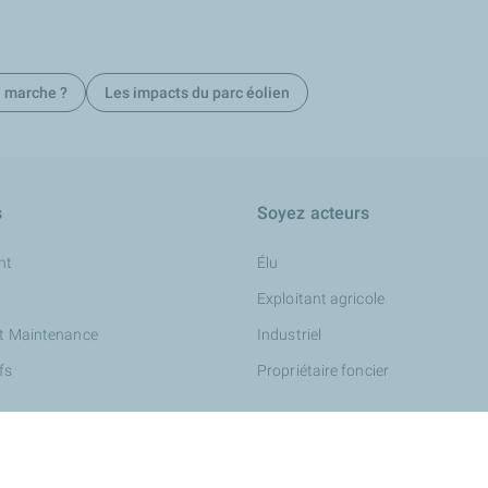
 marche ?
Les impacts du parc éolien
s
Soyez acteurs
nt
Élu
Exploitant agricole
et Maintenance
Industriel
fs
Propriétaire foncier