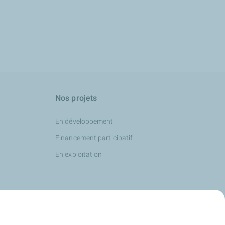
Nos projets
En développement
Financement participatif
En exploitation