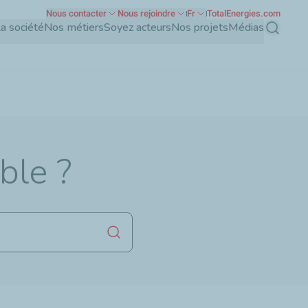
Nous contacter
Nous rejoindre
Fr
TotalEnergies.com
a société
Nos métiers
Soyez acteurs
Nos projets
Médias
Recherch
ble ?
Lancer la recherche