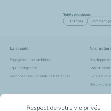
Sujets principaux
Bénéfices
Comment ça
La société
Nos métier
Engagements et ambition
Développeme
Équipe dirigeante
Construction
Responsabilité Sociétale de l'Entreprise
Exploitation 
Gestion d'acti
Médias
Respect de votre vie privée