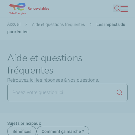
Aller
Renouvelables
Recherc
au
contenu
Fil
Accueil
Aide et questions fréquentes
Les impacts du
principal
d'Ariane
parc éolien
Aide et questions
fréquentes
Retrouvez ici les réponses à vos questions.
Lancer 
Sujets principaux
Bénéfices
Comment ça marche ?