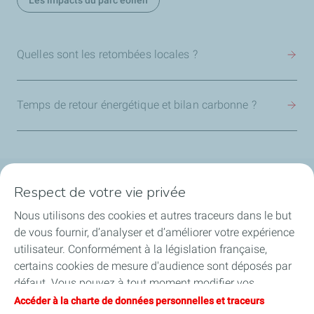
Les impacts du parc éolien
Quelles sont les retombées locales ?
Temps de retour énergétique et bilan carbonne ?
Respect de votre vie privée
La société
Nous utilisons des cookies et autres traceurs dans le but
Nos métiers
de vous fournir, d’analyser et d’améliorer votre expérience
utilisateur. Conformément à la législation française,
Soyez acteurs
certains cookies de mesure d'audience sont déposés par
défaut. Vous pouvez à tout moment modifier vos
Nos projets
paramètres de cookies en cliquant sur le bouton « Gérer
Accéder à la charte de données personnelles et traceurs