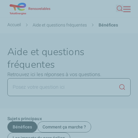
Aller
Renouvelables
Recherc
au
contenu
Fil
Accueil
Aide et questions fréquentes
Bénéfices
principal
d'Ariane
Aide et questions
fréquentes
Retrouvez ici les réponses à vos questions.
Lancer 
Sujets principaux
Bénéfices
Comment ça marche ?