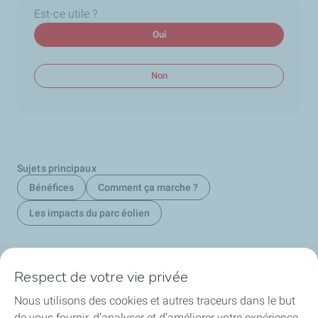
Est-ce utile ?
Oui
Non
Sujets principaux
Bénéfices
Comment ça marche ?
Les impacts du parc éolien
Respect de votre vie privée
La société
Nous utilisons des cookies et autres traceurs dans le but
Nos métiers
de vous fournir, d’analyser et d’améliorer votre expérience