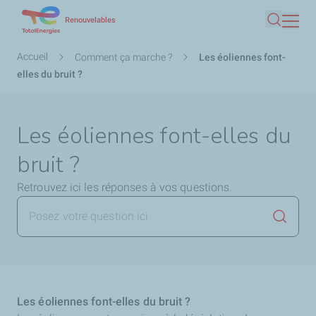
Aller
Renouvelables
Recherc
au
contenu
Fil
Accueil
Comment ça marche ?
Les éoliennes font-
principal
d'Ariane
elles du bruit ?
Les éoliennes font-elles du
bruit ?
Retrouvez ici les réponses à vos questions.
Lancer 
Les éoliennes font-elles du bruit ?