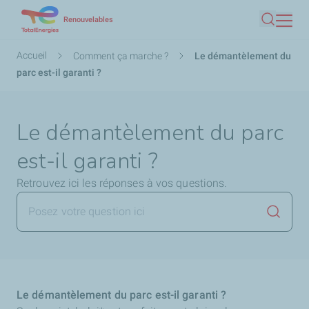
Aller
Renouvelables
Recherc
au
contenu
Fil
Accueil
Comment ça marche ?
Le démantèlement du
principal
d'Ariane
parc est-il garanti ?
Le démantèlement du parc
est-il garanti ?
Retrouvez ici les réponses à vos questions.
Lancer 
Le démantèlement du parc est-il garanti ?