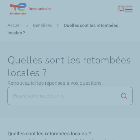
Aller
Renouvelables
Recherc
au
contenu
Fil
Accueil
Bénéfices
Quelles sont les retombées
principal
d'Ariane
locales ?
Quelles sont les retombées
locales ?
Retrouvez ici les réponses à vos questions.
Lancer 
Quelles sont les retombées locales ?