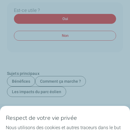
Est-ce utile ?
Oui
Non
Sujets principaux
Bénéfices
Comment ça marche ?
Les impacts du parc éolien
Respect de votre vie privée
La société
Nous utilisons des cookies et autres traceurs dans le but