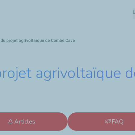
Aller
L
au
contenu
principal
s du projet agrivoltaïque de Combe Cave
projet agrivoltaïque
Articles
FAQ