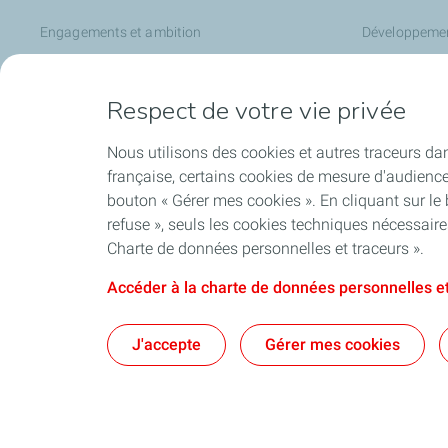
Engagements et ambition
Développeme
Équipe dirigeante
Construction
Responsabilité Sociétale de l'Entreprise
Exploitation 
Respect de votre vie privée
Gestion d'acti
Nous utilisons des cookies et autres traceurs dan
française, certains cookies de mesure d'audienc
bouton « Gérer mes cookies ». En cliquant sur le
Médias
refuse », seuls les cookies techniques nécessair
Charte de données personnelles et traceurs ».
Nos actualités
Communiqués de presse
Accéder à la charte de données personnelles et
Nos évènements
J'accepte
Gérer mes cookies
Médiathèque