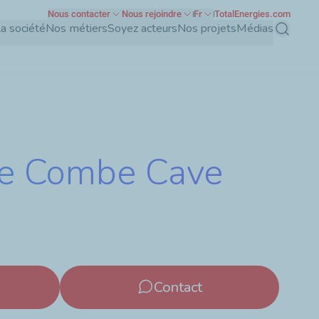
Nous contacter
Nous rejoindre
Fr
TotalEnergies.com
a société
Nos métiers
Soyez acteurs
Nos projets
Médias
Recherch
 de Combe Cave
Contact