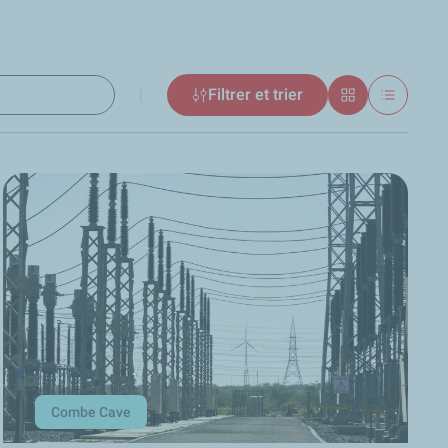
|
Filtrer et trier
tats
Grille
Liste
Combe Cave