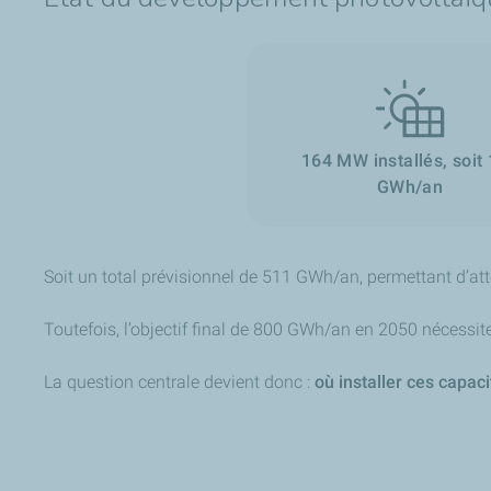
Le graphique montre sept types d'énergies différentes. Vo
Le Photovoltaïque (Solaire) : C'est la plus grosse p
La Méthanisation : Une augmentation très forte, pas
La Géothermie : Elle doit être multipliée par plus de 
L'Hydroélectricité : C'est la source la plus stable car
164 MW installés, soit
La Biomasse bois : Elle progresse de façon régulière
GWh/an
L'Éolien : Une petite progression, de 13 GWh à 50 GWh.
Le Solaire thermique : Il passe de 4 GWh à 60 GWh.
Soit un total prévisionnel de 511 GWh/an, permettant d’att
Toutefois, l’objectif final de 800 GWh/an en 2050 nécessi
La question centrale devient donc :
où installer ces capac