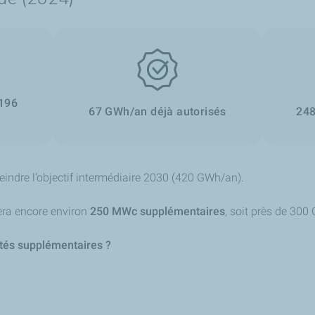
ici les changements les plus marquants :
rogression attendue. On passe de 59 GWh en 2017 à 800 GWh en 2
sant de seulement 11 GWh à 300 GWh.
20, passant de 7 GWh à 170 GWh.
 déjà très développée. Elle passe de 423 GWh à 450 GWh.
 196
67 GWh/an déjà autorisés
248
, de 350 GWh à 450 GWh.
eindre l’objectif intermédiaire 2030 (420 GWh/an).
tera encore environ
250 MWc supplémentaires
, soit près de 30
ités supplémentaires ?