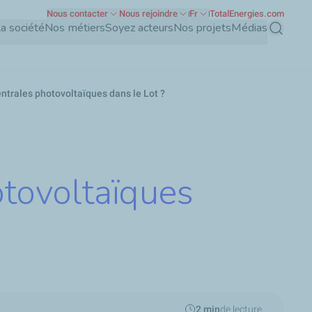
Nous contacter
Nous rejoindre
Fr
TotalEnergies.com
a société
Nos métiers
Soyez acteurs
Nos projets
Médias
Recherch
ntrales photovoltaïques dans le Lot ?
otovoltaïques
2 min
de lecture