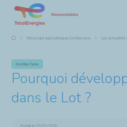
Renouvelables
Fil
Site projet agrivoltaïque Combe cave
Les actualités
d'Ariane
Combe Cave
Pourquoi développ
dans le Lot ?
Publié le 20/01/2026