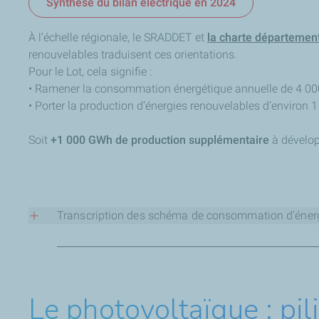
Synthèse du bilan électrique en 2024
À l’échelle régionale, le SRADDET et
la charte départemen
renouvelables traduisent ces orientations.
Pour le Lot, cela signifie :
• Ramener la consommation énergétique annuelle de 4 
• Porter la production d’énergies renouvelables d’enviro
Soit
+1 000 GWh de production supplémentaire
à dévelop
Transcription des schéma de consommation d'énergi
1. Graphique de gauche : Consommati
Ce graphique montre que la France prévoit de consommer de
Le photovoltaïque : pili
Tendance : La courbe descend de façon constante.