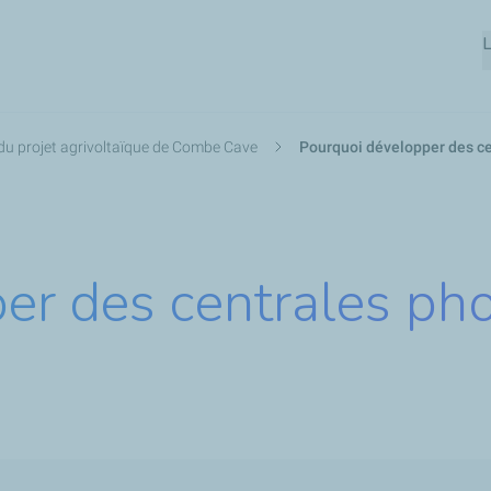
Aller
L
au
contenu
principal
 du projet agrivoltaïque de Combe Cave
Pourquoi développer des ce
er des centrales ph