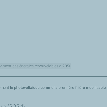
pement des énergies renouvelables à 2050
s énergies renouvelables à 2050 (
rement
le photovoltaïque comme la première filière mobilisable
res claires) avec les objectifs prévus pour 2050 (barres foncé
on
ue (2024)