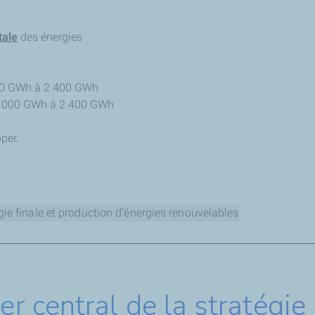
tale
des énergies
000 GWh à 2 400 GWh
n 1 000 GWh à 2 400 GWh
per.
e finale et production d'énergies renouvelables
on d'énergie finale (Courbe rouge)
 moins en moins d'énergie au total grâce à l'efficacité énergét
er central de la stratégie