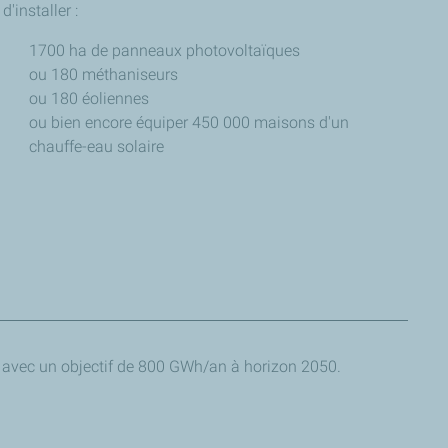
d'installer :
1700 ha de panneaux photovoltaïques
ou 180 méthaniseurs
ou 180 éoliennes
ou bien encore équiper 450 000 maisons d'un
chauffe-eau solaire
Territoire du Lot)
, avec un objectif de 800 GWh/an à horizon 2050.
es), exprimés en Gigawattheures (GWh).