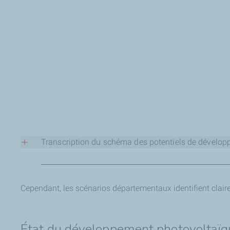
Transcription du schéma des potentiels de dévelop
Potentiels de développement de
Cependant, les scénarios départementaux identifient clai
Ce graphique compare la production d'énergie en 2017 (bar
Les sources d'énergie et leur évoluti
État du développement photovoltaïq