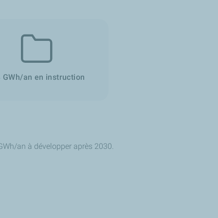
050.
 GWh/an en instruction
0 GWh/an à développer après 2030.