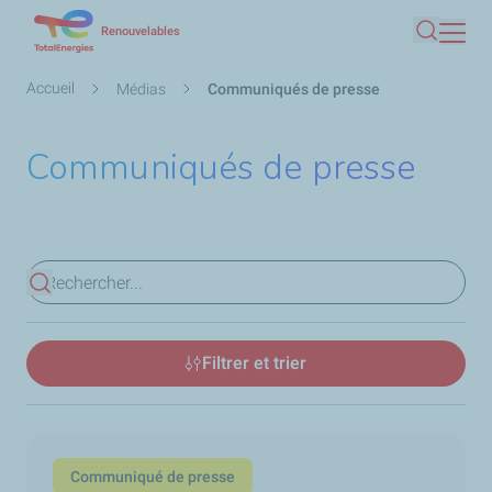
Aller
Renouvelables
Recherc
au
contenu
Fil
Accueil
Médias
Communiqués de presse
principal
d'Ariane
Communiqués de presse
Voir les résultats
Filtrer et trier
Communiqué de presse