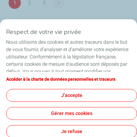
1
2
3
Page suivante
Page
Page
Page
Respect de votre vie privée
La société
Nous utilisons des cookies et autres traceurs dans le but
Nos métiers
de vous fournir, d’analyser et d’améliorer votre expérience
utilisateur. Conformément à la législation française,
Soyez acteurs
certains cookies de mesure d'audience sont déposés par
défaut. Vous pouvez à tout moment modifier vos
Nos projets
paramètres de cookies en cliquant sur le bouton « Gérer
Accéder à la charte de données personnelles et traceurs
mes cookies ». En cliquant sur le bouton « J’accepte »,
Médias
vous acceptez le dépôt de l’ensemble des cookies. Dans le
J'accepte
cas où vous cliquez sur « Je refuse », seuls les cookies
techniques nécessaires au bon fonctionnement du site
Gérer mes cookies
seront utilisés. Pour plus d’informations, vous pouvez
consulter la page « Charte de données personnelles et
Contact
Mentions légales
Données personnelles et cookies
Accessibilité : partiellement conforme
Plan du site
Cookies
traceurs ».
Je refuse