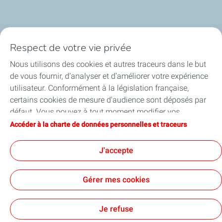
Respect de votre vie privée
La société
Nous utilisons des cookies et autres traceurs dans le but
Nos métiers
de vous fournir, d’analyser et d’améliorer votre expérience
utilisateur. Conformément à la législation française,
Soyez acteurs
certains cookies de mesure d'audience sont déposés par
défaut. Vous pouvez à tout moment modifier vos
Nos projets
paramètres de cookies en cliquant sur le bouton « Gérer
Accéder à la charte de données personnelles et traceurs
mes cookies ». En cliquant sur le bouton « J’accepte »,
Médias
vous acceptez le dépôt de l’ensemble des cookies. Dans le
J'accepte
cas où vous cliquez sur « Je refuse », seuls les cookies
techniques nécessaires au bon fonctionnement du site
Gérer mes cookies
seront utilisés. Pour plus d’informations, vous pouvez
consulter la page « Charte de données personnelles et
Contact
Mentions légales
Données personnelles et cookies
Accessibilité : partiellement conforme
Plan du site
Cookies
traceurs ».
Je refuse