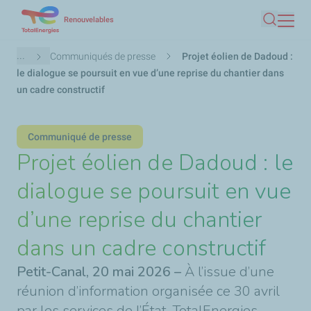
Aller
Renouvelables
Recherc
au
contenu
Fil
...
Communiqués de presse
Projet éolien de Dadoud :
principal
d'Ariane
le dialogue se poursuit en vue d’une reprise du chantier dans
un cadre constructif
Communiqué de presse
Projet éolien de Dadoud : le
dialogue se poursuit en vue
d’une reprise du chantier
dans un cadre constructif
Petit-Canal, 20 mai 2026 –
À l’issue d’une
réunion d’information organisée ce 30 avril
par les services de l’État, TotalEnergies