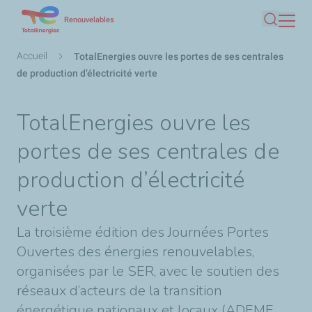
Aller
Renouvelables
Recherc
au
contenu
Fil
Accueil
TotalEnergies ouvre les portes de ses centrales
principal
d'Ariane
de production d’électricité verte
TotalEnergies ouvre les
portes de ses centrales de
production d’électricité
verte
La troisième édition des Journées Portes
Ouvertes des énergies renouvelables,
organisées par le SER, avec le soutien des
réseaux d’acteurs de la transition
énergétique nationaux et locaux (ADEME,