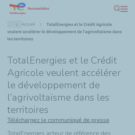
Aller
Renouvelables
Recherc
au
contenu
Fil
...
Accueil
TotalEnergies et le Crédit Agricole
principal
d'Ariane
veulent accélérer le développement de l’agrivoltaïsme dans
les territoires
TotalEnergies et le Crédit
Agricole veulent accélérer
le développement de
l’agrivoltaïsme dans les
territoires
Téléchargez le communiqué de presse
TotalEnergies, acteur de référence des