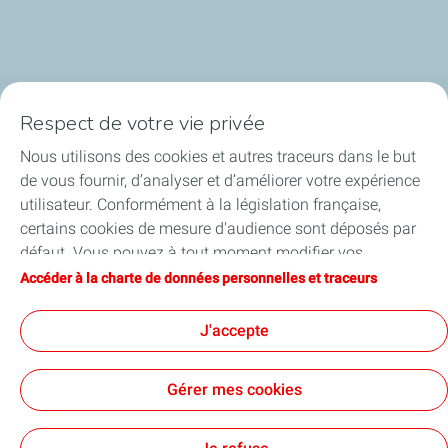
Respect de votre vie privée
La société
Nous utilisons des cookies et autres traceurs dans le but
Nos métiers
de vous fournir, d’analyser et d’améliorer votre expérience
utilisateur. Conformément à la législation française,
Soyez acteurs
certains cookies de mesure d'audience sont déposés par
défaut. Vous pouvez à tout moment modifier vos
Nos projets
paramètres de cookies en cliquant sur le bouton « Gérer
Accéder à la charte de données personnelles et traceurs
mes cookies ». En cliquant sur le bouton « J’accepte »,
Médias
vous acceptez le dépôt de l’ensemble des cookies. Dans le
J'accepte
cas où vous cliquez sur « Je refuse », seuls les cookies
techniques nécessaires au bon fonctionnement du site
Gérer mes cookies
seront utilisés. Pour plus d’informations, vous pouvez
consulter la page « Charte de données personnelles et
Contact
Mentions légales
Données personnelles et cookies
Accessibilité : partiellement conforme
Plan du site
Cookies
traceurs ».