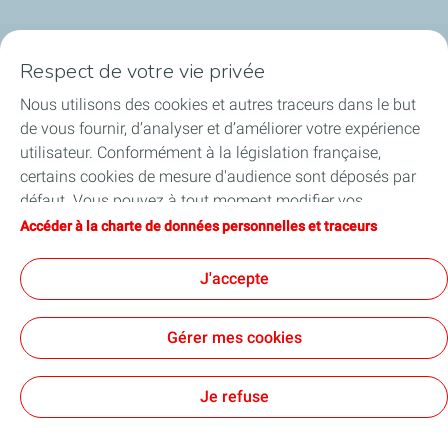
Respect de votre vie privée
La société
Nous utilisons des cookies et autres traceurs dans le but
Nos métiers
de vous fournir, d’analyser et d’améliorer votre expérience
utilisateur. Conformément à la législation française,
Soyez acteurs
certains cookies de mesure d'audience sont déposés par
défaut. Vous pouvez à tout moment modifier vos
Nos projets
paramètres de cookies en cliquant sur le bouton « Gérer
Accéder à la charte de données personnelles et traceurs
mes cookies ». En cliquant sur le bouton « J’accepte »,
Médias
vous acceptez le dépôt de l’ensemble des cookies. Dans le
J'accepte
cas où vous cliquez sur « Je refuse », seuls les cookies
techniques nécessaires au bon fonctionnement du site
Gérer mes cookies
seront utilisés. Pour plus d’informations, vous pouvez
consulter la page « Charte de données personnelles et
Contact
Mentions légales
Données personnelles et cookies
Accessibilité : partiellement conforme
Plan du site
Cookies
traceurs ».
Je refuse
TotalEnergies 2026