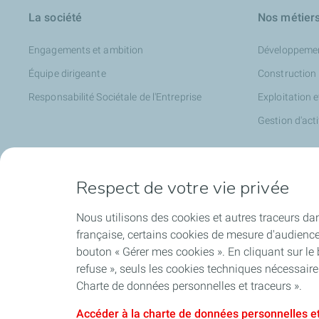
La société
Nos métier
Engagements et ambition
Développeme
Équipe dirigeante
Construction
Responsabilité Sociétale de l'Entreprise
Exploitation 
Gestion d'acti
Médias
Respect de votre vie privée
Nos actualités
Nous utilisons des cookies et autres traceurs dan
Communiqués de presse
française, certains cookies de mesure d'audienc
bouton « Gérer mes cookies ». En cliquant sur le
Nos évènements
refuse », seuls les cookies techniques nécessair
Médiathèque
Charte de données personnelles et traceurs ».
Accéder à la charte de données personnelles et