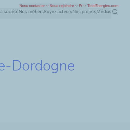
Nous contacter
Nous rejoindre
Fr
TotalEnergies.com
a société
Nos métiers
Soyez acteurs
Nos projets
Médias
Recherch
ute-Dordogne