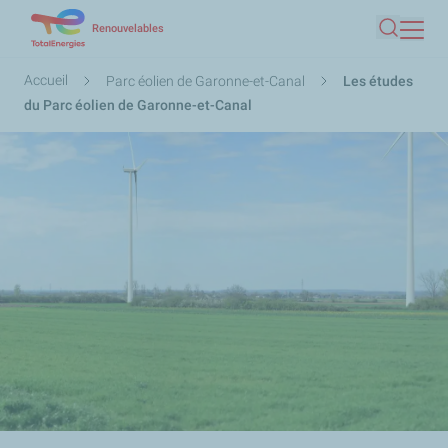
Aller
Renouvelables
Recherc
au
contenu
Fil
Accueil
Parc éolien de Garonne-et-Canal
Les études
principal
d'Ariane
du Parc éolien de Garonne-et-Canal