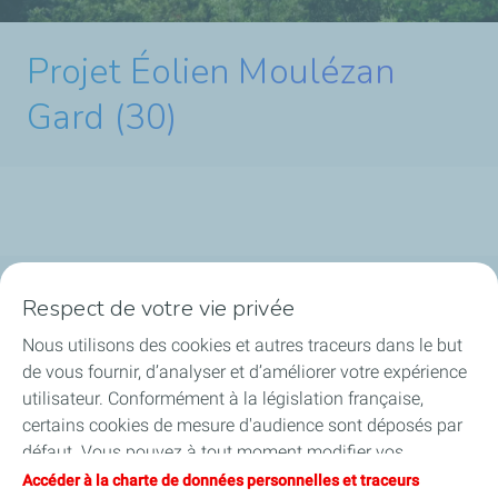
Projet Éolien Moulézan
Gard (30)
Respect de votre vie privée
La société
Nous utilisons des cookies et autres traceurs dans le but
Nos métiers
de vous fournir, d’analyser et d’améliorer votre expérience
utilisateur. Conformément à la législation française,
Soyez acteurs
certains cookies de mesure d'audience sont déposés par
défaut. Vous pouvez à tout moment modifier vos
Nos projets
paramètres de cookies en cliquant sur le bouton « Gérer
Accéder à la charte de données personnelles et traceurs