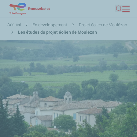
Aller
Renouvelables
Recherc
au
contenu
Fil
Accueil
En développement
Projet éolien de Moulézan
principal
d'Ariane
Les études du projet éolien de Moulézan