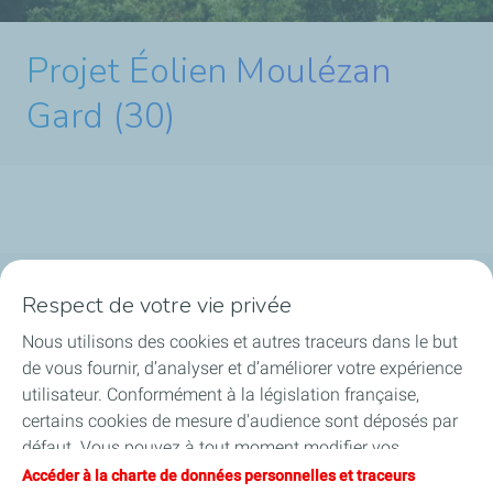
Projet Éolien Moulézan
Gard (30)
Respect de votre vie privée
La société
Nous utilisons des cookies et autres traceurs dans le but
Nos métiers
de vous fournir, d’analyser et d’améliorer votre expérience
utilisateur. Conformément à la législation française,
Soyez acteurs
certains cookies de mesure d'audience sont déposés par
défaut. Vous pouvez à tout moment modifier vos
Nos projets
paramètres de cookies en cliquant sur le bouton « Gérer
Accéder à la charte de données personnelles et traceurs