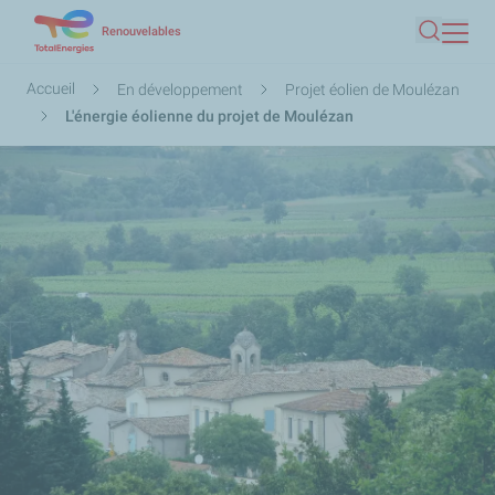
Aller
Renouvelables
Recherc
au
contenu
Fil
Accueil
En développement
Projet éolien de Moulézan
principal
d'Ariane
L'énergie éolienne du projet de Moulézan