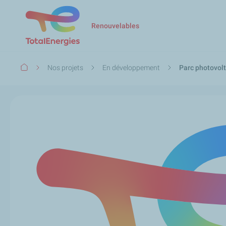
Renouvelables
Fil
Nos projets
En développement
Parc photovolt
d'Ariane