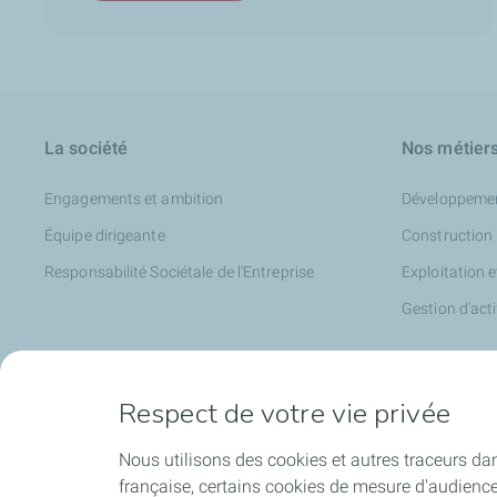
La société
Nos métier
Engagements et ambition
Développeme
Équipe dirigeante
Construction
Responsabilité Sociétale de l'Entreprise
Exploitation 
Gestion d'acti
Médias
Respect de votre vie privée
Nos actualités
Nous utilisons des cookies et autres traceurs dan
Communiqués de presse
française, certains cookies de mesure d'audienc