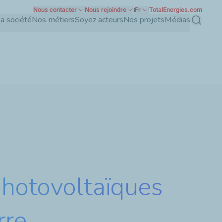
Nous contacter
Nous rejoindre
Fr
TotalEnergies.com
a société
Nos métiers
Soyez acteurs
Nos projets
Médias
Recherch
photovoltaïques
rre