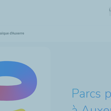
Aller
L
au
contenu
principal
aïque d'Auxerre
Parcs 
à Auxe