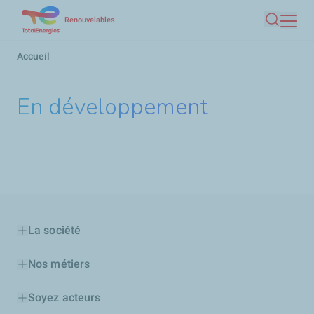
Aller
Renouvelables
Recherc
au
contenu
Fil
Accueil
principal
d'Ariane
En développement
La société
Nos métiers
Soyez acteurs