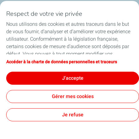
Nos projets
Respect de votre vie privée
Médias
Nous utilisons des cookies et autres traceurs dans le but
de vous fournir, d’analyser et d’améliorer votre expérience
utilisateur. Conformément à la législation française,
certains cookies de mesure d'audience sont déposés par
défaut. Vous pouvez à tout moment modifier vos
Contact
Mentions légales
Données personnelles et cookies
Accessibilité : partiellement conforme
Plan du site
Cookies
paramètres de cookies en cliquant sur le bouton « Gérer
Accéder à la charte de données personnelles et traceurs
mes cookies ». En cliquant sur le bouton « J’accepte »,
TotalEnergies 2026
vous acceptez le dépôt de l’ensemble des cookies. Dans le
J'accepte
cas où vous cliquez sur « Je refuse », seuls les cookies
techniques nécessaires au bon fonctionnement du site
Gérer mes cookies
seront utilisés. Pour plus d’informations, vous pouvez
consulter la page « Charte de données personnelles et
traceurs ».
Je refuse