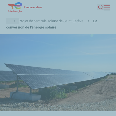
Aller
Renouvelables
Recherc
au
contenu
Fil
...
Projet de centrale solaire de Saint-Estève
La
principal
d'Ariane
conversion de l'énergie solaire