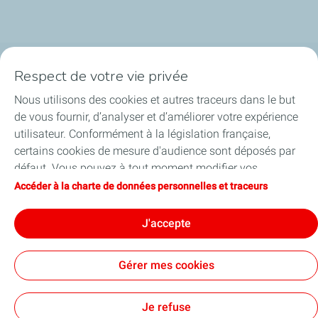
Respect de votre vie privée
La société
Nous utilisons des cookies et autres traceurs dans le but
Nos métiers
de vous fournir, d’analyser et d’améliorer votre expérience
utilisateur. Conformément à la législation française,
Soyez acteurs
certains cookies de mesure d'audience sont déposés par
défaut. Vous pouvez à tout moment modifier vos
Nos projets
paramètres de cookies en cliquant sur le bouton « Gérer
Accéder à la charte de données personnelles et traceurs
mes cookies ». En cliquant sur le bouton « J’accepte »,
Médias
vous acceptez le dépôt de l’ensemble des cookies. Dans le
J'accepte
cas où vous cliquez sur « Je refuse », seuls les cookies
techniques nécessaires au bon fonctionnement du site
Gérer mes cookies
seront utilisés. Pour plus d’informations, vous pouvez
consulter la page « Charte de données personnelles et
Contact
Mentions légales
Données personnelles et cookies
Accessibilité : partiellement conforme
Plan du site
Cookies
traceurs ».
Je refuse