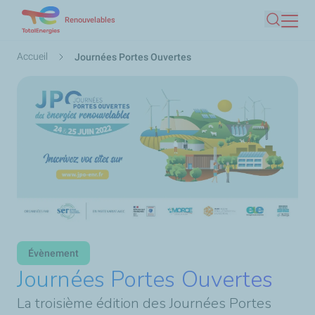
Aller
Renouvelables
Recherc
au
contenu
Fil
Accueil
Journées Portes Ouvertes
principal
d'Ariane
Évènement
Journées Portes Ouvertes
La troisième édition des Journées Portes