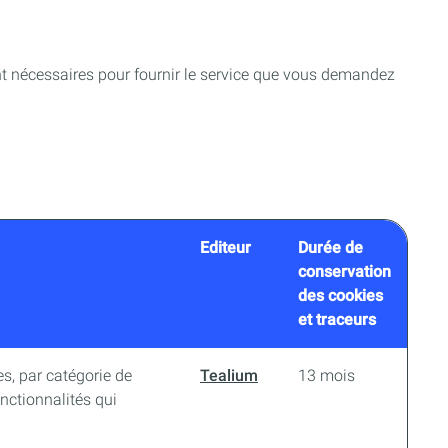
t nécessaires pour fournir le service que vous demandez
Editeur
Durée de
conservation
des cookies
et traceurs
es, par catégorie de
Tealium
13 mois
nctionnalités qui