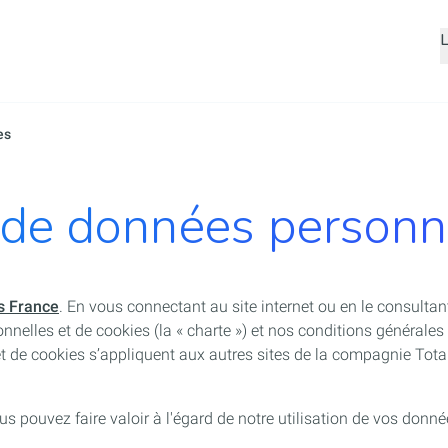
Aller
L
au
contenu
principal
es
 de données personne
s France
. En vous connectant au site internet ou en le consultan
nnelles et de cookies (la « charte ») et nos conditions générales 
et de cookies s’appliquent aux autres sites de la compagnie To
ous pouvez faire valoir à l'égard de notre utilisation de vos don