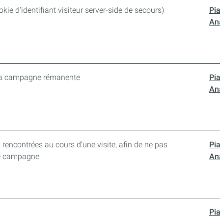
ookie d'identifiant visiteur server-side de secours)
Pi
Ana
la campagne rémanente
Pi
Ana
rencontrées au cours d’une visite, afin de ne pas
Pi
me campagne
Ana
Pi