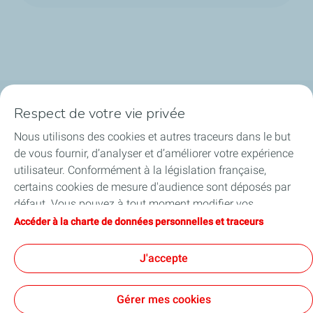
Respect de votre vie privée
La société
Nous utilisons des cookies et autres traceurs dans le but
Nos métiers
de vous fournir, d’analyser et d’améliorer votre expérience
utilisateur. Conformément à la législation française,
Soyez acteurs
certains cookies de mesure d'audience sont déposés par
défaut. Vous pouvez à tout moment modifier vos
Nos projets
paramètres de cookies en cliquant sur le bouton « Gérer
Accéder à la charte de données personnelles et traceurs
mes cookies ». En cliquant sur le bouton « J’accepte »,
Médias
vous acceptez le dépôt de l’ensemble des cookies. Dans le
J'accepte
cas où vous cliquez sur « Je refuse », seuls les cookies
techniques nécessaires au bon fonctionnement du site
Gérer mes cookies
seront utilisés. Pour plus d’informations, vous pouvez