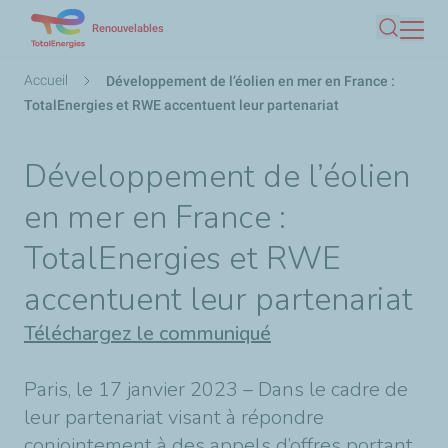
Aller
Renouvelables
Recherc
au
contenu
Fil
Accueil
Développement de l’éolien en mer en France :
principal
d'Ariane
TotalEnergies et RWE accentuent leur partenariat
Développement de l’éolien
en mer en France :
TotalEnergies et RWE
accentuent leur partenariat
Téléchargez le communiqué
Paris, le 17 janvier 2023 – Dans le cadre de
leur partenariat visant à répondre
conjointement à des appels d’offres portant