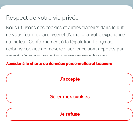
Respect de votre vie privée
La société
Nous utilisons des cookies et autres traceurs dans le but
Nos métiers
de vous fournir, d’analyser et d’améliorer votre expérience
utilisateur. Conformément à la législation française,
Soyez acteurs
certains cookies de mesure d'audience sont déposés par
défaut. Vous pouvez à tout moment modifier vos
Nos projets
paramètres de cookies en cliquant sur le bouton « Gérer
Accéder à la charte de données personnelles et traceurs
mes cookies ». En cliquant sur le bouton « J’accepte »,
Médias
vous acceptez le dépôt de l’ensemble des cookies. Dans le
J'accepte
cas où vous cliquez sur « Je refuse », seuls les cookies
techniques nécessaires au bon fonctionnement du site
Gérer mes cookies
seront utilisés. Pour plus d’informations, vous pouvez
consulter la page « Charte de données personnelles et
Contact
Mentions légales
Données personnelles et cookies
Accessibilité : partiellement conforme
Plan du site
Cookies
traceurs ».
Je refuse
TotalEnergies 2026