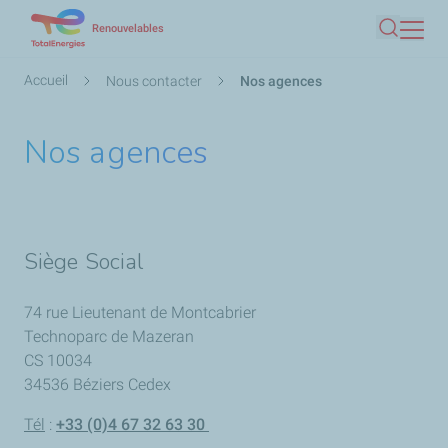
Aller
Renouvelables
Recherc
au
contenu
Fil
Accueil
Nous contacter
Nos agences
principal
d'Ariane
Nos agences
Siège Social
74 rue Lieutenant de Montcabrier
Technoparc de Mazeran
CS 10034
34536 Béziers Cedex
Tél
:
+33 (0)4 67 32 63 30