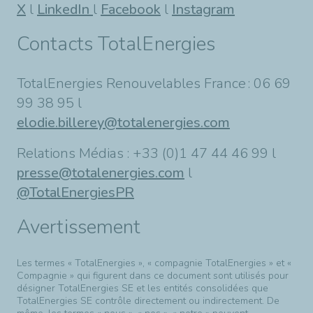
X
l
LinkedIn
l
Facebook
l
Instagram
Contacts TotalEnergies
TotalEnergies Renouvelables France : 06 69
99 38 95 l
elodie.billerey@totalenergies.com
Relations Médias : +33 (0)1 47 44 46 99 l
presse@totalenergies.com
l
@TotalEnergiesPR
Avertissement
Les termes « TotalEnergies », « compagnie TotalEnergies » et «
Compagnie » qui figurent dans ce document sont utilisés pour
désigner TotalEnergies SE et les entités consolidées que
TotalEnergies SE contrôle directement ou indirectement. De