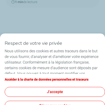
1 min
de lecture
Respect de votre vie privée
La société
Nous utilisons des cookies et autres traceurs dans le but
Nos métiers
de vous fournir, d’analyser et d’améliorer votre expérience
utilisateur. Conformément à la législation française,
Soyez acteurs
certains cookies de mesure d'audience sont déposés par
défaut. Vous pouvez à tout moment modifier vos
Nos projets
paramètres de cookies en cliquant sur le bouton « Gérer
Accéder à la charte de données personnelles et traceurs
mes cookies ». En cliquant sur le bouton « J’accepte »,
Médias
vous acceptez le dépôt de l’ensemble des cookies. Dans le
J'accepte
cas où vous cliquez sur « Je refuse », seuls les cookies
techniques nécessaires au bon fonctionnement du site