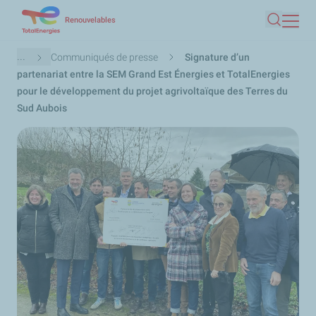
Aller
Renouvelables
Recherc
au
contenu
Fil
...
Communiqués de presse
Signature d’un
principal
d'Ariane
partenariat entre la SEM Grand Est Énergies et TotalEnergies
pour le développement du projet agrivoltaïque des Terres du
Sud Aubois