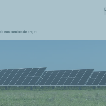
Aller
L
au
contenu
principal
e nos comités de projet !