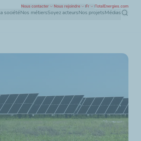
Nous contacter
Nous rejoindre
Fr
TotalEnergies.com
a société
Nos métiers
Soyez acteurs
Nos projets
Médias
Recherch