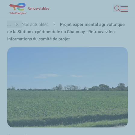
Aller
Renouvelables
Recherc
au
contenu
Fil
...
Nos actualités
Projet expérimental agrivoltaïque
principal
d'Ariane
de la Station expérimentale du Chaumoy - Retrouvez les
informations du comité de projet