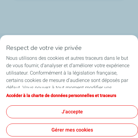
Respect de votre vie privée
La société
Nous utilisons des cookies et autres traceurs dans le but
Nos métiers
de vous fournir, d’analyser et d’améliorer votre expérience
utilisateur. Conformément à la législation française,
Soyez acteurs
certains cookies de mesure d'audience sont déposés par
défaut. Vous pouvez à tout moment modifier vos
Nos projets
paramètres de cookies en cliquant sur le bouton « Gérer
Accéder à la charte de données personnelles et traceurs
mes cookies ». En cliquant sur le bouton « J’accepte »,
Médias
vous acceptez le dépôt de l’ensemble des cookies. Dans le
J'accepte
cas où vous cliquez sur « Je refuse », seuls les cookies
techniques nécessaires au bon fonctionnement du site
Gérer mes cookies
seront utilisés. Pour plus d’informations, vous pouvez