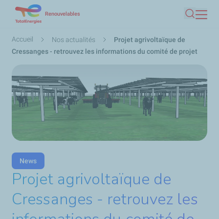
Aller
Renouvelables
Recherc
au
contenu
Fil
Accueil
Nos actualités
Projet agrivoltaïque de
principal
d'Ariane
Cressanges - retrouvez les informations du comité de projet
News
Projet agrivoltaïque de
Cressanges - retrouvez les