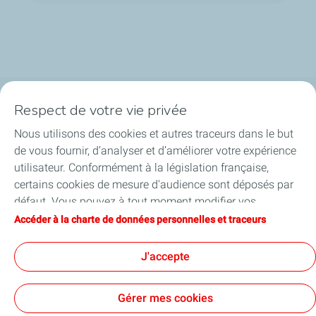
Respect de votre vie privée
La société
Nous utilisons des cookies et autres traceurs dans le but
Nos métiers
de vous fournir, d’analyser et d’améliorer votre expérience
utilisateur. Conformément à la législation française,
Soyez acteurs
certains cookies de mesure d'audience sont déposés par
défaut. Vous pouvez à tout moment modifier vos
Nos projets
paramètres de cookies en cliquant sur le bouton « Gérer
Accéder à la charte de données personnelles et traceurs
mes cookies ». En cliquant sur le bouton « J’accepte »,
Médias
vous acceptez le dépôt de l’ensemble des cookies. Dans le
J'accepte
cas où vous cliquez sur « Je refuse », seuls les cookies
techniques nécessaires au bon fonctionnement du site
Gérer mes cookies
seront utilisés. Pour plus d’informations, vous pouvez