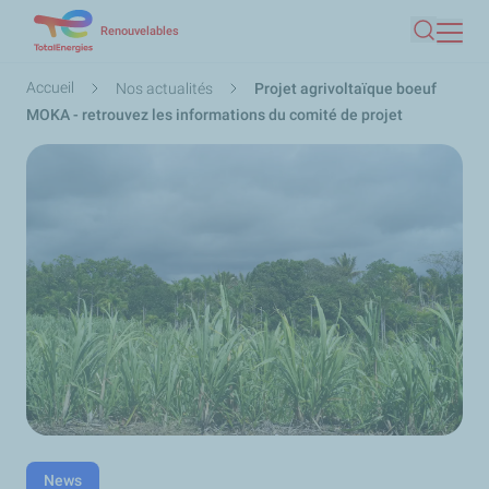
Aller
Renouvelables
Recherc
au
contenu
Fil
Accueil
Nos actualités
Projet agrivoltaïque boeuf
principal
d'Ariane
MOKA - retrouvez les informations du comité de projet
News