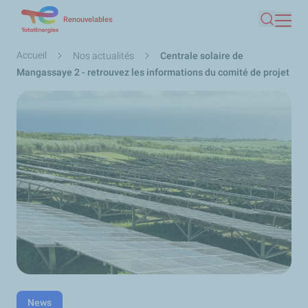
Aller
Renouvelables
Recherc
au
contenu
Fil
Accueil
Nos actualités
Centrale solaire de
principal
d'Ariane
Mangassaye 2 - retrouvez les informations du comité de projet
News