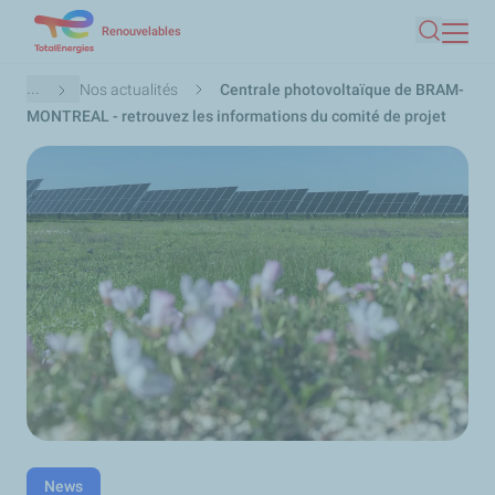
Aller
Renouvelables
Recherc
au
contenu
Fil
...
Nos actualités
Centrale photovoltaïque de BRAM-
principal
d'Ariane
MONTREAL - retrouvez les informations du comité de projet
News