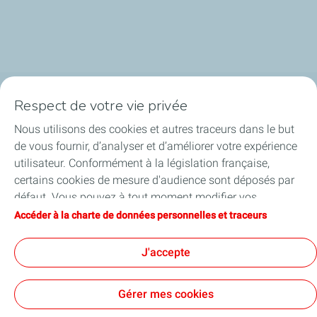
Respect de votre vie privée
La société
Nous utilisons des cookies et autres traceurs dans le but
Nos métiers
de vous fournir, d’analyser et d’améliorer votre expérience
utilisateur. Conformément à la législation française,
Soyez acteurs
certains cookies de mesure d'audience sont déposés par
défaut. Vous pouvez à tout moment modifier vos
Nos projets
paramètres de cookies en cliquant sur le bouton « Gérer
Accéder à la charte de données personnelles et traceurs
mes cookies ». En cliquant sur le bouton « J’accepte »,
Médias
vous acceptez le dépôt de l’ensemble des cookies. Dans le
J'accepte
cas où vous cliquez sur « Je refuse », seuls les cookies
techniques nécessaires au bon fonctionnement du site
Gérer mes cookies
seront utilisés. Pour plus d’informations, vous pouvez
consulter la page « Charte de données personnelles et
Contact
Mentions légales
Données personnelles et cookies