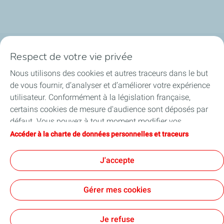
Respect de votre vie privée
La société
Nous utilisons des cookies et autres traceurs dans le but
Nos métiers
de vous fournir, d’analyser et d’améliorer votre expérience
utilisateur. Conformément à la législation française,
Soyez acteurs
certains cookies de mesure d'audience sont déposés par
défaut. Vous pouvez à tout moment modifier vos
Nos projets
paramètres de cookies en cliquant sur le bouton « Gérer
Accéder à la charte de données personnelles et traceurs
mes cookies ». En cliquant sur le bouton « J’accepte »,
Médias
vous acceptez le dépôt de l’ensemble des cookies. Dans le
J'accepte
cas où vous cliquez sur « Je refuse », seuls les cookies
techniques nécessaires au bon fonctionnement du site
Gérer mes cookies
seront utilisés. Pour plus d’informations, vous pouvez
consulter la page « Charte de données personnelles et
Contact
Mentions légales
Données personnelles et cookies
Accessibilité : partiellement conforme
Plan du site
Cookies
traceurs ».
Je refuse