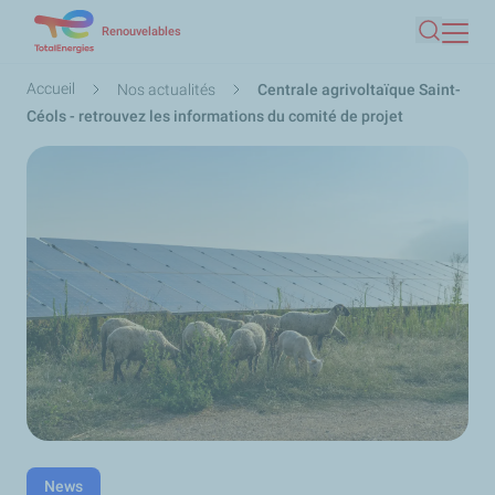
Aller
Renouvelables
Recherc
au
contenu
Fil
Accueil
Nos actualités
Centrale agrivoltaïque Saint-
principal
d'Ariane
Céols - retrouvez les informations du comité de projet
News