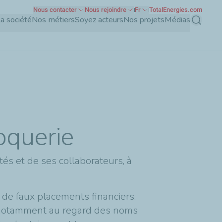
Nous contacter
Nous rejoindre
Fr
TotalEnergies.com
a société
Nos métiers
Soyez acteurs
Nos projets
Médias
Recherch
oquerie
tés et de ses collaborateurs, à
de faux placements financiers.
 notamment au regard des noms