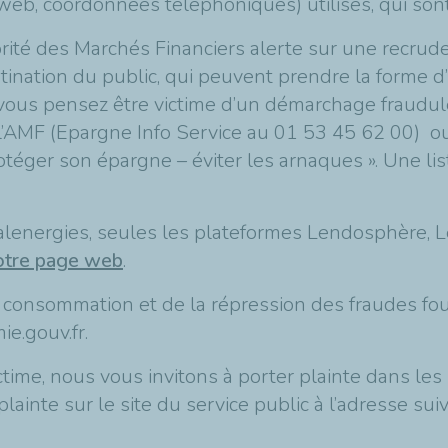
web, coordonnées téléphoniques) utilisés, qui son
torité des Marchés Financiers alerte sur une recru
stination du public, qui peuvent prendre la forme
i vous pensez être victime d’un démarchage fraudul
l’AMF (Epargne Info Service au 01 53 45 62 00) ou
téger son épargne – éviter les arnaques ». Une lis
lenergies, seules les plateformes Lendosphère, L
otre page web
.
la consommation et de la répression des fraudes fo
ie.gouv.fr.
time, nous vous invitons à porter plainte dans les 
lainte sur le site du service public à l’adresse sui