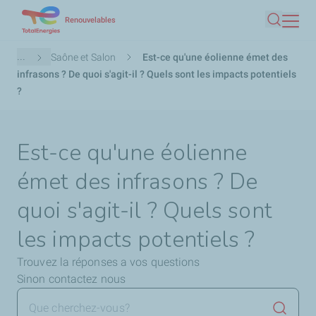
Aller
Renouvelables
Recherc
au
contenu
Fil
...
Saône et Salon
Est-ce qu'une éolienne émet des
principal
d'Ariane
infrasons ? De quoi s'agit-il ? Quels sont les impacts potentiels
?
Est-ce qu'une éolienne
émet des infrasons ? De
quoi s'agit-il ? Quels sont
les impacts potentiels ?
Trouvez la réponses a vos questions
Sinon contactez nous
Lancer 